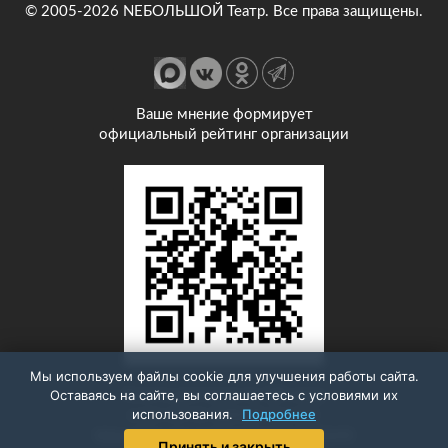
© 2005-2026 NEБОЛЬШОЙ Театр. Все права защищены.
Ваше мнение формирует
официальный рейтинг организации
Мы используем файлы cookie для улучшения работы сайта.
Анкета доступна по QR-коду,
Оставаясь на сайте, вы соглашаетесь с условиями их
использования.
Подробнее
а так же по прямой ссылке:
https://bus.gov.ru/qrcode/rate/432644
Принять и закрыть