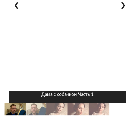
❮
❯
Дама с собачкой Часть 1