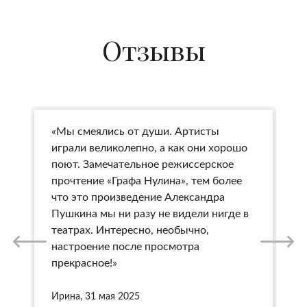
Отзывы
«Мы смеялись от души. Артисты
«
играли великолепно, а как они хорошо
п
поют. Замечательное режиссерское
э
прочтение «Графа Нулина», тем более
«
что это произведение Александра
Б
Пушкина мы ни разу не видели нигде в
п
театрах. Интересно, необычно,
л
настроение после просмотра
К
прекрасное!»
а
р
р
Ирина, 31 мая 2025