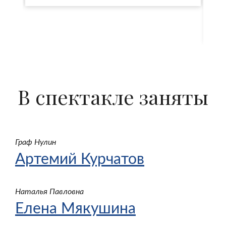
с
Ел
В спектакле заняты
Граф Нулин
Артемий Курчатов
Наталья Павловна
Елена Мякушина