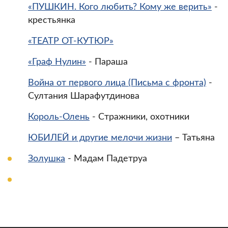
«ПУШКИН. Кого любить? Кому же верить»
-
крестьянка
«ТЕАТР ОТ-КУТЮР»
«Граф Нулин»
- Параша
Война от первого лица (Письма с фронта)
-
Султания Шарафутдинова
Король-Олень
- Стражники, охотники
ЮБИЛЕЙ и другие мелочи жизни
– Татьяна
Золушка
- Мадам Падетруа