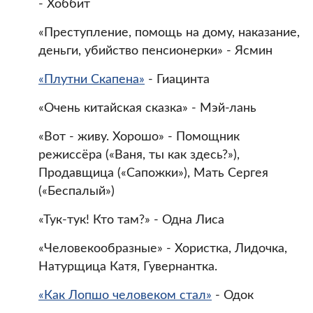
- Хоббит
«Преступление, помощь на дому, наказание,
деньги, убийство пенсионерки» - Ясмин
«Плутни Скапена»
- Гиацинта
«Очень китайская сказка» - Мэй-лань
«Вот - живу. Хорошо» - Помощник
режиссёра («Ваня, ты как здесь?»),
Продавщица («Сапожки»), Мать Сергея
(«Беспалый»)
«Тук-тук! Кто там?» - Одна Лиса
«Человекообразные» - Хористка, Лидочка,
Натурщица Катя, Гувернантка.
«Как Лопшо человеком стал»
- Одок