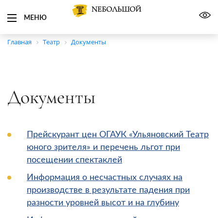
NЕБОЛЬШОЙ
МЕНЮ
Главная
Театр
Документы
Документы
Прейскурант цен ОГАУК «Ульяновский Театр
юного зрителя» и перечень льгот при
посещении спектаклей
Информация о несчастных случаях на
производстве в результате падения при
разности уровней высот и на глубину