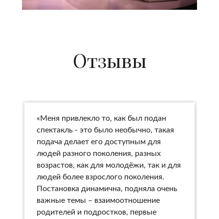
Отзывы
«Меня привлекло то, как был подан
«
спектакль - это было необычно, такая
с
подача делает его доступным для
к
людей разного поколения, разных
о
возрастов, как для молодёжи, так и для
л
людей более взрослого поколения.
т
Постановка динамична, подняла очень
с
важные темы – взаимоотношение
з
родителей и подростков, первые
ж