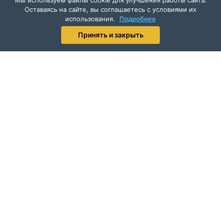
Мы используем файлы cookie для улучшения работы сайта.
Оставаясь на сайте, вы соглашаетесь с условиями их
использования.
Подробнее
Принять и закрыть
ПОДПИСАТЬСЯ НА РАССЫЛКУ
АРХИВ НОВОСТЕЙ
ОТКРЫТАЯ ИНФОРМАЦИЯ
ПРОТИВОДЕЙСТВИЕ КОРРУПЦИИ
ОБРАТНАЯ СВЯЗЬ