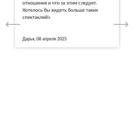
отношения и что за этим следует.
п
Хотелось бы видеть больше таких
п
спектаклей!»
п
Кр
Дарья, 08 апреля 2025